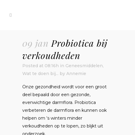
09 jan
Probiotica bij
verkoudheden
Posted at 08:16h
in
Geneesmiddelen
,
Wat te doen bij...
by
Annemie
Onze gezondheid wordt voor een groot
deel bepaald door een gezonde,
evenwichtige darmflora. Probiotica
verbeteren de darmflora en kunnen ook
helpen om ‘s winters minder
verkoudheden op te lopen, zo blijkt uit
onderzoek.