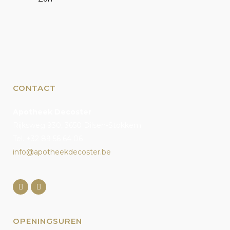
CONTACT
Apotheek Decoster
Rijksweg 930, 3650 Dilsen-Stokkem
Tel. +32 89 56 64 06
info@apotheekdecoster.be
OPENINGSUREN