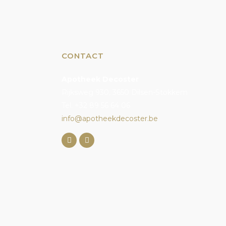
CONTACT
Apotheek Decoster
Rijksweg 930, 3650 Dilsen-Stokkem
Tel. +32 89 56 64 06
info@apotheekdecoster.be