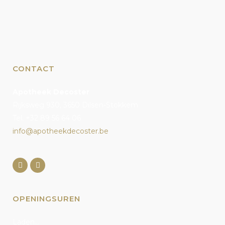
CONTACT
Apotheek Decoster
Rijksweg 930, 3650 Dilsen-Stokkem
Tel. +32 89 56 64 06
info@apotheekdecoster.be
OPENINGSUREN
Laden...