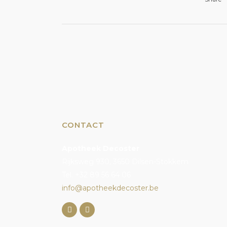
CONTACT
Apotheek Decoster
Rijksweg 930, 3650 Dilsen-Stokkem
Tel. +32 89 56 64 06
info@apotheekdecoster.be