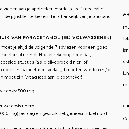
 te vragen aan je apotheker voordat je zelf medicatie
A
e pijnstiller te kiezen die, afhankelijk van je toestand,
me
RUIK VAN PARACETAMOL (BIJ VOLWASSENEN)
fe
 moet je altijd de volgende 7 adviezen voor een goed
ja
 paracetamol neemt. Hou er rekening mee dat,
ok
aalde situaties (als je bijvoorbeeld nier- of
en dosissen paracetamol verlaagd moeten worden en/of
jun
moet zijn. Vraag raad aan je apotheker!
me
ve dosis: 500 mg.
.
C
ieuwe dosis neemt.
(3000 mg) per dag en gebruik het geneesmiddel nooit
Ge
s nooit verhogen en ook de tijdsduur tussen 2 innames