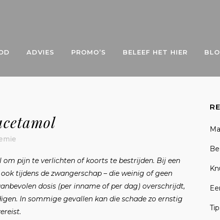
OD
ADVIES
PROMO’S
BELEEF HET HIER
BL
R
acetamol
Ma
emie
Be
m pijn te verlichten of koorts te bestrijden. Bij een
Kn
– ook tijdens de zwangerschap – die weinig of geen
anbevolen dosis (per inname of per dag) overschrijdt,
Een
adigen. In sommige gevallen kan die schade zo ernstig
Ti
ereist.