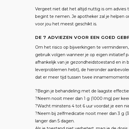
Vergeet niet dat het altijd nuttig is om advies
begint te nemen. Je apotheker zal je helpen om d
voor jou het meest geschikt is.
DE 7 ADVIEZEN VOOR EEN GOED GEB
Om het risico op bijwerkingen te verminderen,
gebruik volgen wanneer je op eigen initiatief
afhankelijk van je gezondheidstoestand en in bep
leverproblemen hebt), de hieronder aanbevol
dat er meer tijd tussen twee innamemomenten 
?
Begin je behandeling met de laagste effectie
?
Neem nooit meer dan 1 g (1000 mg) per keer
?
Wacht minstens 4 tot 6 uur voordat je een n
?
Neem bij zelfmedicatie nooit meer dan 3 g 
langer dan 5 dagen.
Als je toestand niet verbetert, mag je de dosi