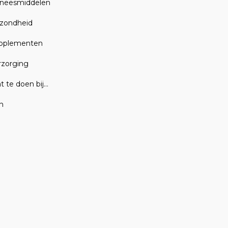
neesmiddelen
zondheid
pplementen
rzorging
t te doen bij…
n